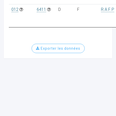
012
6411
D
F
R A F P
Exporter les données