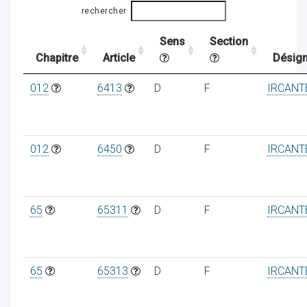
rechercher
Sens
Section
ocaux
Chapitre
Article
Désign
012
6413
D
F
IRCANT
012
6450
D
F
IRCANT
65
65311
D
F
IRCANT
ociations
65
65313
D
F
IRCANT