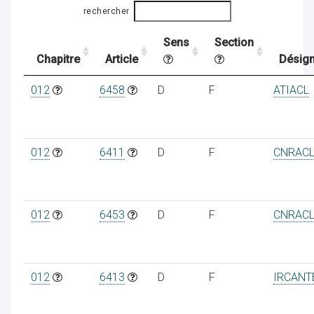
rechercher
Sens
Section
ocaux
Chapitre
Article
Désign
012
6458
D
F
ATIACL
012
6411
D
F
CNRAC
012
6453
D
F
CNRAC
ociations
012
6413
D
F
IRCANT