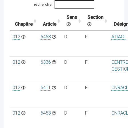
rechercher
Sens
Section
ocaux
Chapitre
Article
Désign
012
6458
D
F
ATIACL
012
6336
D
F
CENTRE
GESTIO
012
6411
D
F
CNRAC
ociations
012
6453
D
F
CNRAC