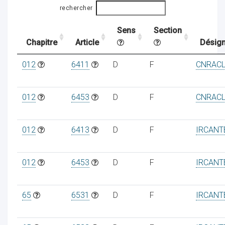
rechercher
Sens
Section
ocaux
Chapitre
Article
Désign
012
6411
D
F
CNRAC
012
6453
D
F
CNRAC
012
6413
D
F
IRCANT
012
6453
D
F
IRCANT
ociations
65
6531
D
F
IRCANT