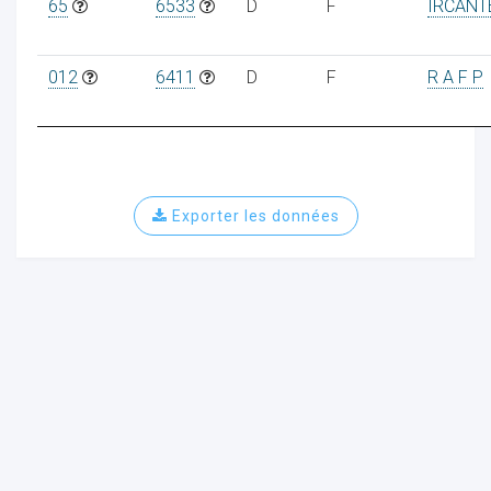
65
6533
D
F
IRCANT
012
6411
D
F
R A F P
Exporter les données