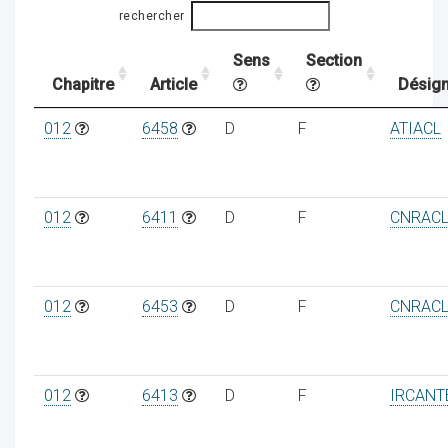
rechercher
Sens
Section
ocaux
Chapitre
Article
Désign
012
6458
D
F
ATIACL
012
6411
D
F
CNRAC
012
6453
D
F
CNRAC
ociations
012
6413
D
F
IRCANT