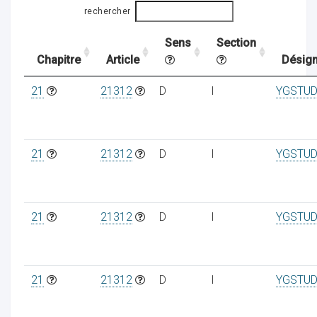
rechercher
Sens
Section
ocaux
Chapitre
Article
Désign
21
21312
D
I
YGSTUD
21
21312
D
I
YGSTUD
21
21312
D
I
YGSTUD
ociations
21
21312
D
I
YGSTUD