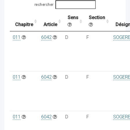
rechercher
Sens
Section
ocaux
Chapitre
Article
Désign
011
6042
D
F
SOGER
011
6042
D
F
SOGER
ociations
011
6042
D
F
SOGER