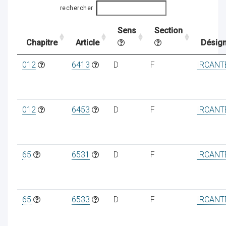
rechercher
Sens
Section
ocaux
Chapitre
Article
Désign
012
6413
D
F
IRCANT
012
6453
D
F
IRCANT
65
6531
D
F
IRCANT
ociations
65
6533
D
F
IRCANT