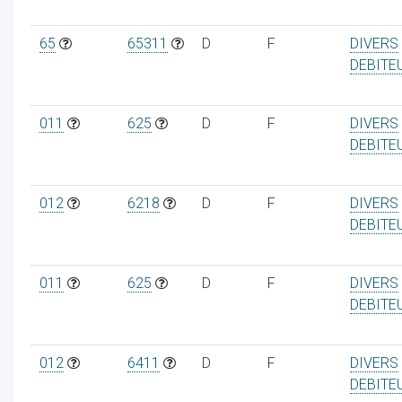
65
65311
D
F
DIVERS
DEBITE
011
625
D
F
DIVERS
DEBITE
012
6218
D
F
DIVERS
DEBITE
011
625
D
F
DIVERS
DEBITE
012
6411
D
F
DIVERS
DEBITE