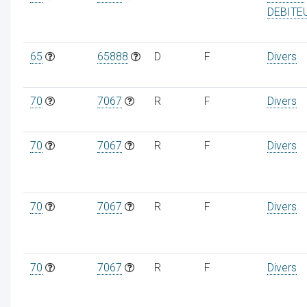
DEBITE
65
65888
D
F
Divers
70
7067
R
F
Divers
70
7067
R
F
Divers
70
7067
R
F
Divers
70
7067
R
F
Divers