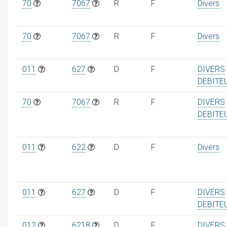
70
7067
R
F
Divers
70
7067
R
F
Divers
011
627
D
F
DIVERS
DEBITE
70
7067
R
F
DIVERS
DEBITE
011
622
D
F
Divers
011
627
D
F
DIVERS
DEBITE
012
6218
D
F
DIVERS