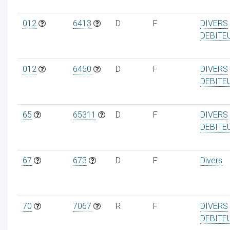
012
6413
D
F
DIVERS
DEBITE
012
6450
D
F
DIVERS
DEBITE
65
65311
D
F
DIVERS
DEBITE
67
673
D
F
Divers
70
7067
R
F
DIVERS
DEBITE