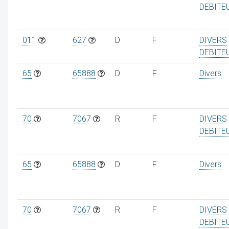
DEBITE
011
627
D
F
DIVERS
DEBITE
65
65888
D
F
Divers
70
7067
R
F
DIVERS
DEBITE
65
65888
D
F
Divers
70
7067
R
F
DIVERS
DEBITE