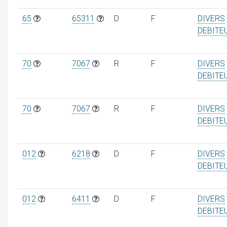
65
65311
D
F
DIVERS
DEBITE
70
7067
R
F
DIVERS
DEBITE
70
7067
R
F
DIVERS
DEBITE
012
6218
D
F
DIVERS
DEBITE
012
6411
D
F
DIVERS
DEBITE