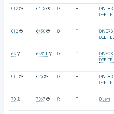
012
6413
D
F
DIVERS
DEBITE
ur
012
6450
D
F
DIVERS
DEBITE
65
65311
D
F
DIVERS
DEBITE
011
625
D
F
DIVERS
DEBITE
70
7067
R
F
Divers