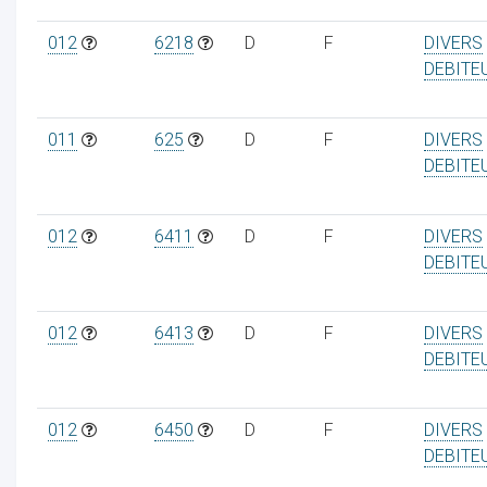
012
6218
D
F
DIVERS
DEBITE
011
625
D
F
DIVERS
DEBITE
012
6411
D
F
DIVERS
DEBITE
012
6413
D
F
DIVERS
DEBITE
012
6450
D
F
DIVERS
DEBITE