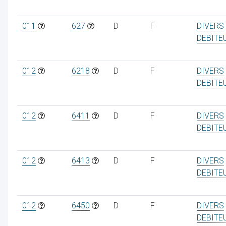
011
627
D
F
DIVERS
DEBITE
012
6218
D
F
DIVERS
DEBITE
012
6411
D
F
DIVERS
DEBITE
012
6413
D
F
DIVERS
DEBITE
012
6450
D
F
DIVERS
DEBITE