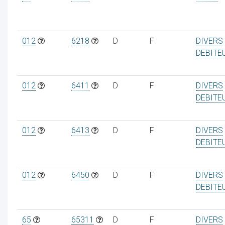
012
6218
D
F
DIVERS
DEBITE
012
6411
D
F
DIVERS
DEBITE
012
6413
D
F
DIVERS
DEBITE
012
6450
D
F
DIVERS
DEBITE
65
65311
D
F
DIVERS