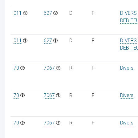
011
627
D
F
DIVERS
DEBITE
011
627
D
F
DIVERS
DEBITE
70
7067
R
F
Divers
70
7067
R
F
Divers
70
7067
R
F
Divers