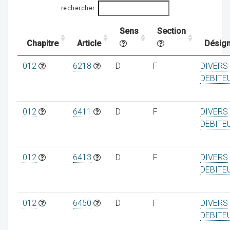
rechercher
Sens
Section
ocaux
Chapitre
Article
Désign
012
6218
D
F
DIVERS
DEBITE
012
6411
D
F
DIVERS
DEBITE
012
6413
D
F
DIVERS
DEBITE
ociations
012
6450
D
F
DIVERS
DEBITE