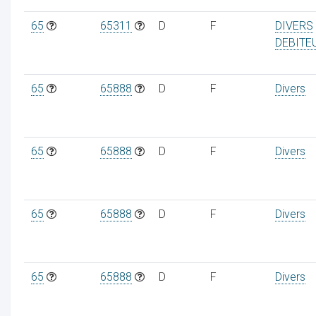
65
65311
D
F
DIVERS
DEBITE
65
65888
D
F
Divers
65
65888
D
F
Divers
65
65888
D
F
Divers
65
65888
D
F
Divers