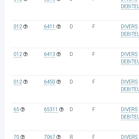
DEBITE
012
6411
D
F
DIVERS
DEBITE
012
6413
D
F
DIVERS
DEBITE
012
6450
D
F
DIVERS
DEBITE
65
65311
D
F
DIVERS
DEBITE
70
7067
R
F
DIVERS