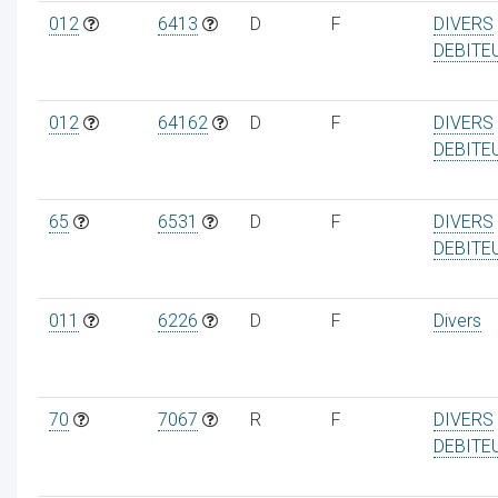
012
6413
D
F
DIVERS
DEBITE
012
64162
D
F
DIVERS
DEBITE
65
6531
D
F
DIVERS
DEBITE
011
6226
D
F
Divers
70
7067
R
F
DIVERS
DEBITE