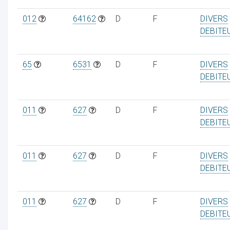
012
64162
D
F
DIVERS
DEBITE
65
6531
D
F
DIVERS
DEBITE
011
627
D
F
DIVERS
DEBITE
011
627
D
F
DIVERS
DEBITE
011
627
D
F
DIVERS
DEBITE