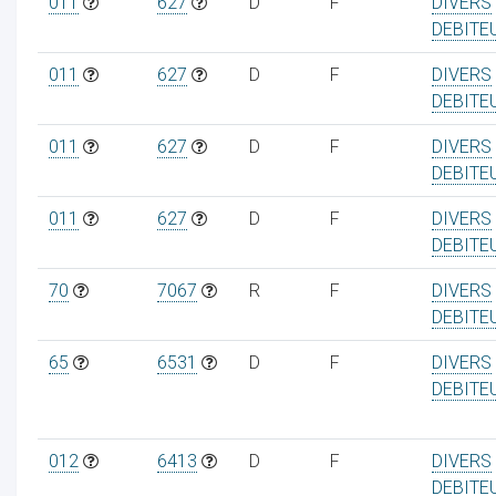
011
627
D
F
DIVERS
DEBITE
011
627
D
F
DIVERS
DEBITE
011
627
D
F
DIVERS
DEBITE
011
627
D
F
DIVERS
DEBITE
70
7067
R
F
DIVERS
DEBITE
65
6531
D
F
DIVERS
DEBITE
012
6413
D
F
DIVERS
DEBITE