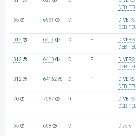
011
627
D
F
DIVERS
DEBITE
65
6531
D
F
DIVERS
DEBITE
012
6411
D
F
DIVERS
DEBITE
012
6413
D
F
DIVERS
DEBITE
012
64162
D
F
DIVERS
DEBITE
70
7067
R
F
DIVERS
DEBITE
65
658
D
F
Divers