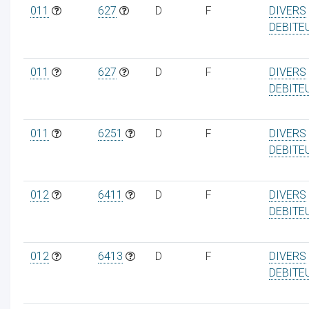
011
627
D
F
DIVERS
DEBITE
011
627
D
F
DIVERS
DEBITE
011
6251
D
F
DIVERS
DEBITE
012
6411
D
F
DIVERS
DEBITE
012
6413
D
F
DIVERS
DEBITE