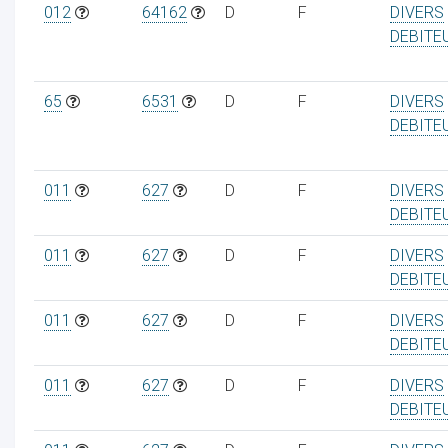
012
64162
D
F
DIVERS
DEBITE
65
6531
D
F
DIVERS
DEBITE
011
627
D
F
DIVERS
DEBITE
011
627
D
F
DIVERS
DEBITE
011
627
D
F
DIVERS
DEBITE
011
627
D
F
DIVERS
DEBITE