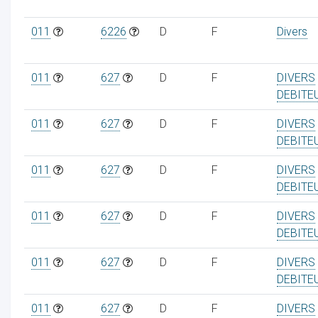
011
6226
D
F
Divers
011
627
D
F
DIVERS
DEBITE
011
627
D
F
DIVERS
DEBITE
011
627
D
F
DIVERS
DEBITE
011
627
D
F
DIVERS
DEBITE
011
627
D
F
DIVERS
DEBITE
011
627
D
F
DIVERS