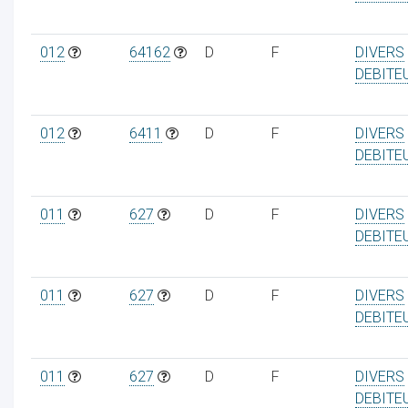
012
64162
D
F
DIVERS
DEBITE
012
6411
D
F
DIVERS
DEBITE
011
627
D
F
DIVERS
DEBITE
011
627
D
F
DIVERS
DEBITE
011
627
D
F
DIVERS
DEBITE