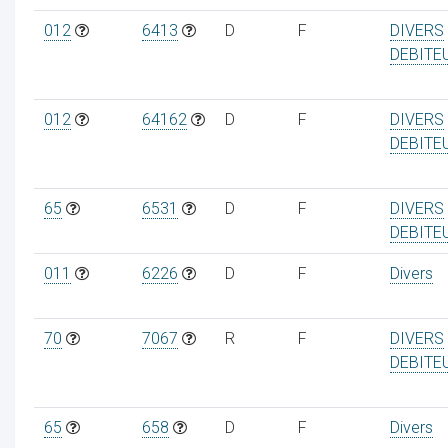
012
6413
D
F
DIVERS
DEBITE
012
64162
D
F
DIVERS
DEBITE
65
6531
D
F
DIVERS
DEBITE
011
6226
D
F
Divers
70
7067
R
F
DIVERS
DEBITE
65
658
D
F
Divers