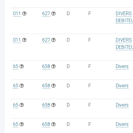
011
627
D
F
DIVERS
DEBITE
011
627
D
F
DIVERS
DEBITE
65
658
D
F
Divers
65
658
D
F
Divers
65
658
D
F
Divers
65
658
D
F
Divers