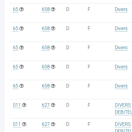
65
658
D
F
Divers
65
658
D
F
Divers
65
658
D
F
Divers
65
658
D
F
Divers
65
658
D
F
Divers
011
627
D
F
DIVERS
DEBITE
011
627
D
F
DIVERS
DEBITE