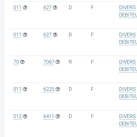
011
627
D
F
DIVERS
DEBITE
011
627
D
F
DIVERS
DEBITE
70
7067
R
F
DIVERS
DEBITE
011
6225
D
F
DIVERS
DEBITE
012
6411
D
F
DIVERS
DEBITE