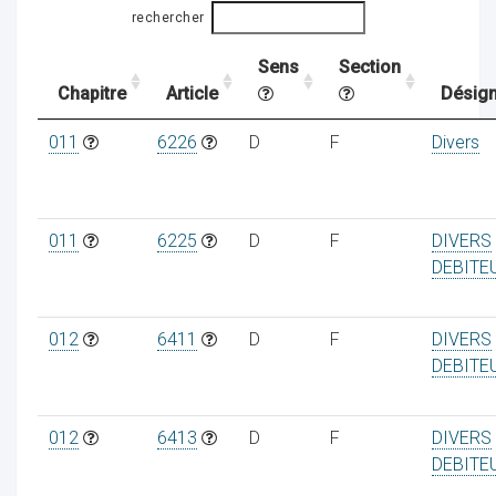
rechercher
Sens
Section
ocaux
Chapitre
Article
Désign
011
6226
D
F
Divers
011
6225
D
F
DIVERS
DEBITE
012
6411
D
F
DIVERS
DEBITE
ociations
012
6413
D
F
DIVERS
DEBITE