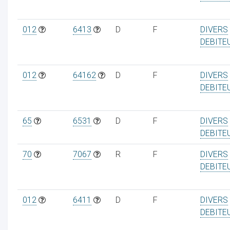
012
6413
D
F
DIVERS
DEBITE
012
64162
D
F
DIVERS
DEBITE
65
6531
D
F
DIVERS
DEBITE
70
7067
R
F
DIVERS
DEBITE
012
6411
D
F
DIVERS
DEBITE