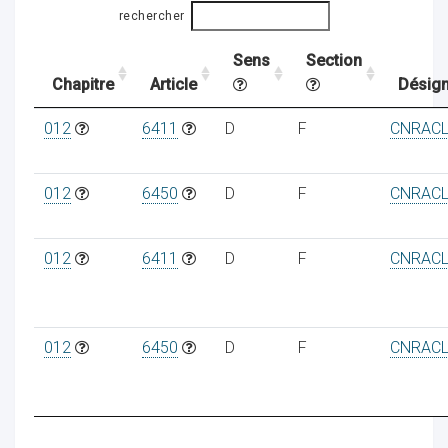
rechercher
Sens
Section
ocaux
Chapitre
Article
Désign
012
6411
D
F
CNRAC
012
6450
D
F
CNRAC
012
6411
D
F
CNRAC
012
6450
D
F
CNRAC
ociations