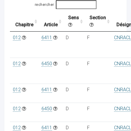
rechercher
Sens
Section
ocaux
Chapitre
Article
Désign
012
6411
D
F
CNRAC
012
6450
D
F
CNRAC
012
6411
D
F
CNRAC
012
6450
D
F
CNRAC
ociations
012
6411
D
F
CNRAC