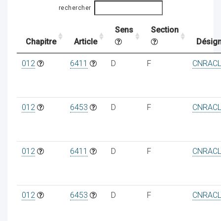
rechercher
Sens
Section
ocaux
Chapitre
Article
Désign
012
6411
D
F
CNRAC
012
6453
D
F
CNRAC
012
6411
D
F
CNRAC
ociations
012
6453
D
F
CNRAC