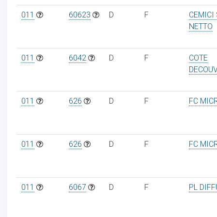
011
60623
D
F
CEMICI
NETTO
011
6042
D
F
COTE
DECOUV
011
626
D
F
FC MIC
011
626
D
F
FC MIC
011
6067
D
F
PL DIF