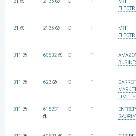
21
2135
D
I
MTF
ELECTR
21
2135
D
I
MTF
ELECTR
011
60632
D
F
AMAZO
BUSINE
011
623
D
F
CARRE
MARKE
LIMOUR
011
615231
D
F
ENTREP
GAURIA