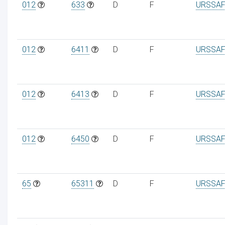
012
633
D
F
URSSAF
012
6411
D
F
URSSAF
012
6413
D
F
URSSAF
012
6450
D
F
URSSAF
65
65311
D
F
URSSAF