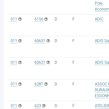
Pole
économ
011
6156
D
F
ADIC
011
60631
D
F
ADIS Sa
011
60631
D
F
ADIS Sa
011
6281
D
F
ASSOC 
RURAU
ESSON
011
623
D
F
ATELIE