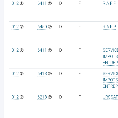
012
6411
D
F
R A F P
012
6450
D
F
R A F P
012
6411
D
F
SERVIC
IMPOTS
ENTREP
012
6413
D
F
SERVIC
IMPOTS
ENTREP
012
6218
D
F
URSSAF