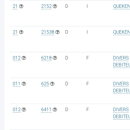
21
2152
D
I
QUEKE
21
21538
D
I
QUEKE
012
6218
D
F
DIVERS
DEBITE
011
625
D
F
DIVERS
DEBITE
012
6411
D
F
DIVERS
DEBITE