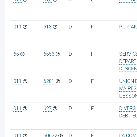
011
613
D
F
PORTAK
65
6553
D
F
SERVIC
DEPART
D'INCEN
011
6281
D
F
UNION 
MAIRES
L'ESSO
011
627
D
F
DIVERS
DEBITE
011
60622
D
F
LA COM