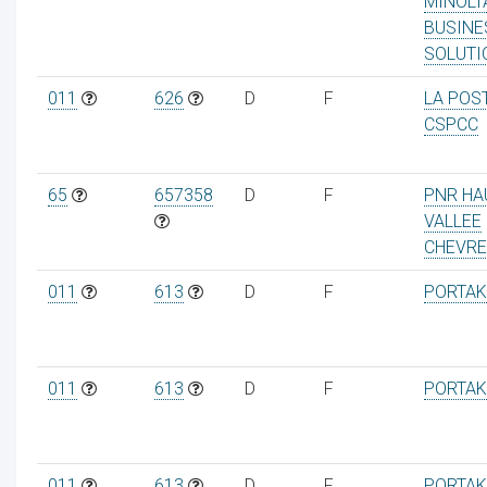
MINOLT
BUSINE
SOLUTI
011
626
D
F
LA POS
CSPCC
65
657358
D
F
PNR HA
VALLEE
CHEVRE
011
613
D
F
PORTAK
011
613
D
F
PORTAK
011
613
D
F
PORTAK