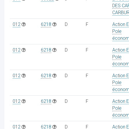
DES CA
CARBU
012
6218
D
F
Action 
Pole
économ
012
6218
D
F
Action 
Pole
économ
012
6218
D
F
Action 
Pole
économ
012
6218
D
F
Action 
Pole
économ
012
6218
D
F
Action 