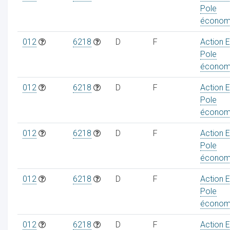
Pole
économ
012
6218
D
F
Action 
Pole
économ
012
6218
D
F
Action 
Pole
économ
012
6218
D
F
Action 
Pole
économ
012
6218
D
F
Action 
Pole
économ
012
6218
D
F
Action 