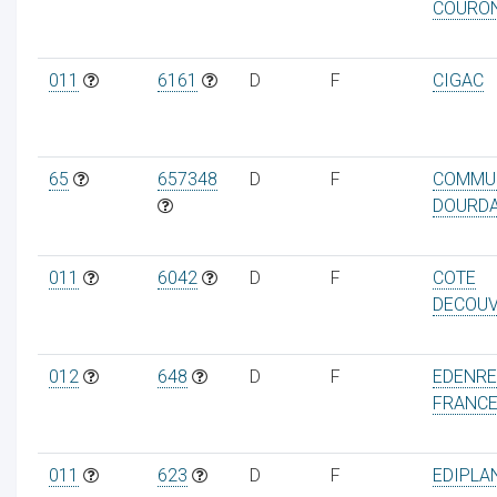
COURO
011
6161
D
F
CIGAC
65
657348
D
F
COMMU
DOURD
011
6042
D
F
COTE
DECOUV
012
648
D
F
EDENR
FRANC
011
623
D
F
EDIPLA