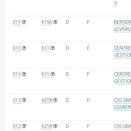
S
011
6156
D
F
BERGE
LEVRAU
011
611
D
F
CENTRE
GESTIO
011
611
D
F
CENTRE
GESTIO
012
6218
D
F
CIG GR
COURO
012
6218
D
F
CIG GR