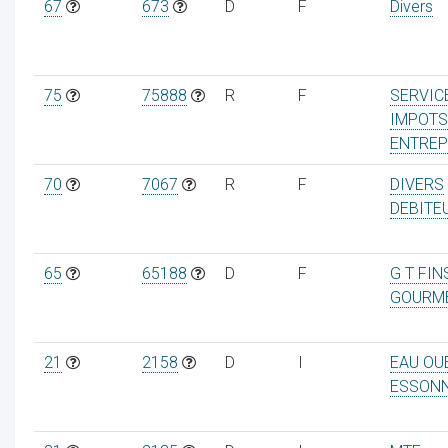
67
673
D
F
Divers
75
75888
R
F
SERVIC
IMPOTS
ENTREP
70
7067
R
F
DIVERS
DEBITE
65
65188
D
F
G T FIN
GOURM
21
2158
D
I
EAU OU
ESSON