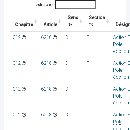
rechercher
Sens
Section
ocaux
Chapitre
Article
Désign
012
6218
D
F
Action 
Pole
économ
012
6218
D
F
Action 
Pole
économ
012
6218
D
F
Action 
Pole
économ
ociations
012
6218
D
F
Action 
Pole
économ