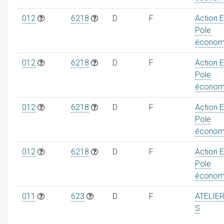
012
6218
D
F
Action 
Pole
économ
012
6218
D
F
Action 
Pole
économ
012
6218
D
F
Action 
Pole
économ
012
6218
D
F
Action 
Pole
économ
011
623
D
F
ATELIE
S