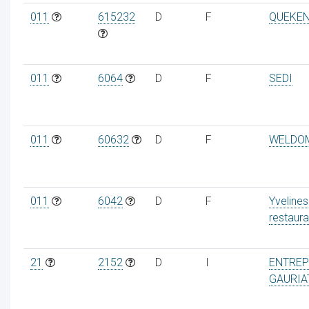
011
615232
D
F
QUEKE
011
6064
D
F
SEDI
011
60632
D
F
WELDO
011
6042
D
F
Yvelines
restaura
21
2152
D
I
ENTREP
GAURIA