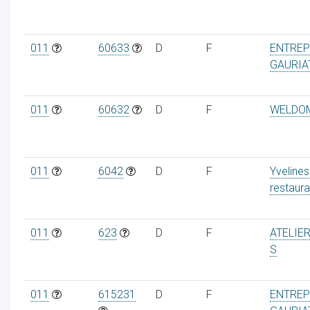
011
60633
D
F
ENTREP
GAURIA
011
60632
D
F
WELDO
011
6042
D
F
Yvelines
restaura
011
623
D
F
ATELIE
S
011
615231
D
F
ENTREP