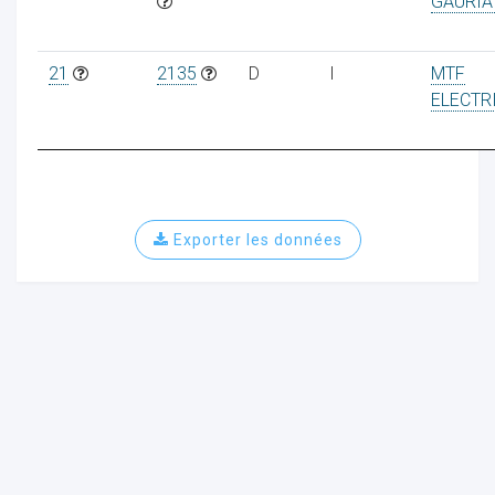
GAURIA
21
2135
D
I
MTF
ELECTR
Exporter les données