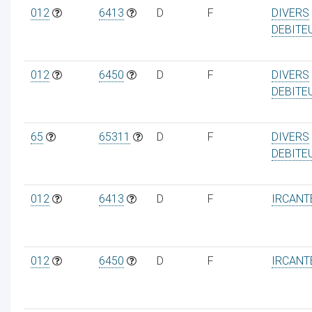
012
6413
D
F
DIVERS
DEBITE
012
6450
D
F
DIVERS
DEBITE
65
65311
D
F
DIVERS
DEBITE
012
6413
D
F
IRCANT
012
6450
D
F
IRCANT