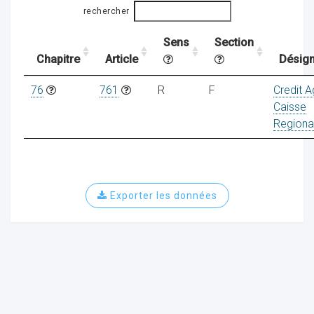
rechercher
Sens
Section
ocaux
Chapitre
Article
Désign
76
761
R
F
Credit A
Caisse
Regiona
Exporter les données
ociations