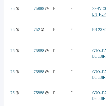
75
75888
R
F
SERVIC
ENTREP
75
752
R
F
RR 237
75
75888
R
F
GROUPA
DE LOIR
75
75888
R
F
GROUPA
DE LOIR
75
75888
R
F
GROUPA
DE LOIR