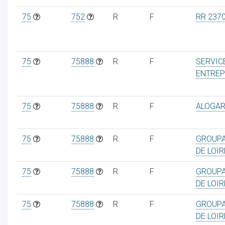
75
752
R
F
RR 237
ur
75
75888
R
F
SERVIC
ENTREP
75
75888
R
F
ALOGAR
75
75888
R
F
GROUPA
DE LOIR
75
75888
R
F
GROUPA
DE LOIR
75
75888
R
F
GROUPA
DE LOIR