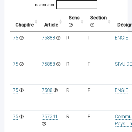
rechercher
Sens
Section
ocaux
Chapitre
Article
Désign
75
75888
R
F
ENGIE
75
75888
R
F
SIVU DE
75
7588
R
F
ENGIE
ociations
75
757341
R
F
Commu
Pays Li