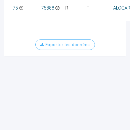
75
75888
R
F
ALOGA
Exporter les données