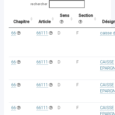
rechercher
Sens
Section
ocaux
Chapitre
Article
Désign
66
66111
D
F
caisse 
66
66111
D
F
CAISSE
EPARG
66
66111
D
F
CAISSE
EPARG
ociations
66
66111
D
F
CAISSE
EPARG