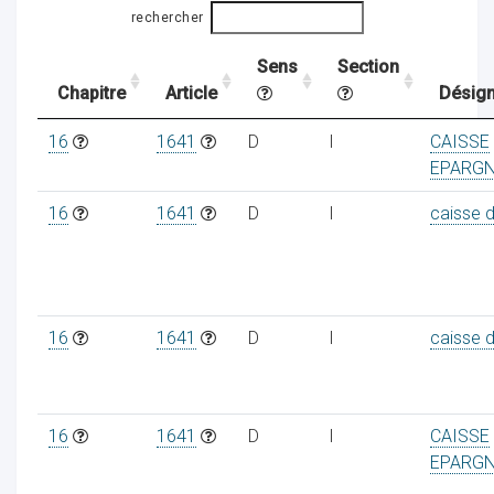
rechercher
Sens
Section
ocaux
Chapitre
Article
Désign
16
1641
D
I
CAISSE
EPARG
16
1641
D
I
caisse 
16
1641
D
I
caisse 
ociations
16
1641
D
I
CAISSE
EPARG