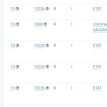
10
10226
R
I
ETAT
10
1068
R
I
Commu
VAUGRI
10
10226
R
I
ETAT
10
10226
R
I
ETAT
10
10226
R
I
ETAT