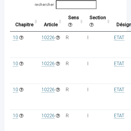
rechercher
Sens
Section
ocaux
Chapitre
Article
Désign
10
10226
R
I
ETAT
10
10226
R
I
ETAT
10
10226
R
I
ETAT
ociations
10
10226
R
I
ETAT