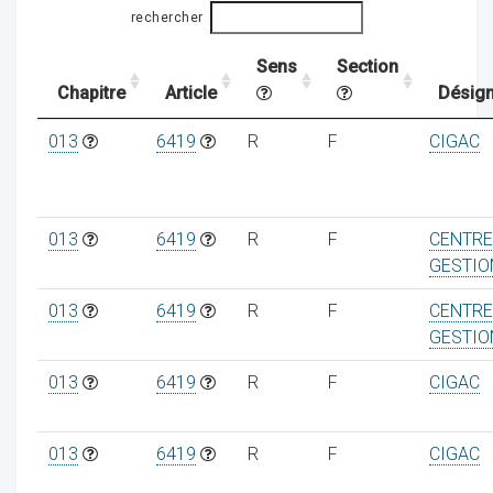
rechercher
Sens
Section
ocaux
Chapitre
Article
Désign
013
6419
R
F
CIGAC
013
6419
R
F
CENTRE
GESTIO
013
6419
R
F
CENTRE
GESTIO
013
6419
R
F
CIGAC
ociations
013
6419
R
F
CIGAC