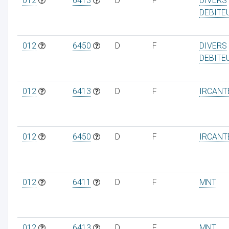
012
6413
D
F
DIVERS
DEBITE
012
6450
D
F
DIVERS
DEBITE
012
6413
D
F
IRCANT
012
6450
D
F
IRCANT
012
6411
D
F
MNT
012
6413
D
F
MNT