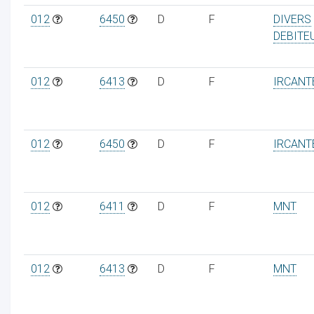
012
6450
D
F
DIVERS
DEBITE
012
6413
D
F
IRCANT
012
6450
D
F
IRCANT
012
6411
D
F
MNT
012
6413
D
F
MNT