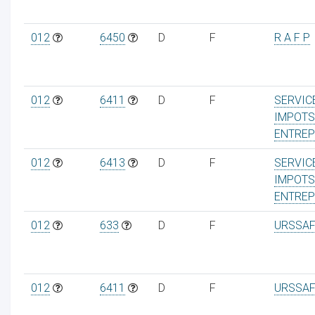
012
6450
D
F
R A F P
012
6411
D
F
SERVIC
IMPOTS
ENTREP
012
6413
D
F
SERVIC
IMPOTS
ENTREP
012
633
D
F
URSSAF
012
6411
D
F
URSSAF