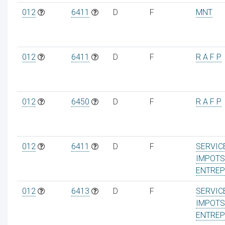
012
6411
D
F
MNT
012
6411
D
F
R A F P
012
6450
D
F
R A F P
012
6411
D
F
SERVIC
IMPOTS
ENTREP
012
6413
D
F
SERVIC
IMPOTS
ENTREP