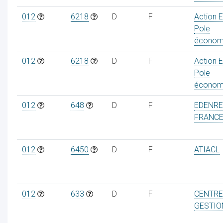
012
6218
D
F
Action 
Pole
économ
ur
012
6218
D
F
Action 
Pole
économ
012
648
D
F
EDENR
FRANC
012
6450
D
F
ATIACL
012
633
D
F
CENTRE
GESTIO