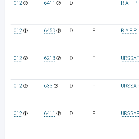
012
6411
D
F
R A F P
012
6450
D
F
R A F P
012
6218
D
F
URSSAF
012
633
D
F
URSSAF
012
6411
D
F
URSSAF