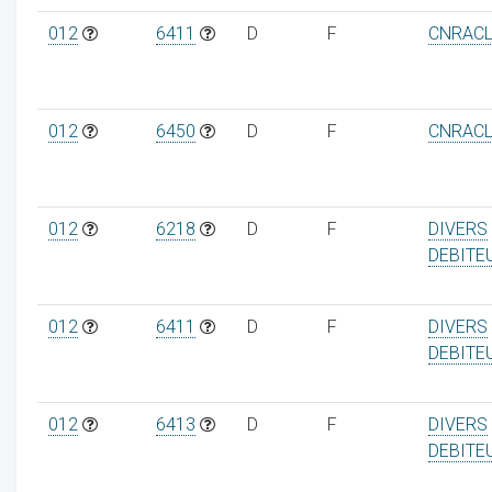
012
6411
D
F
CNRAC
012
6450
D
F
CNRAC
012
6218
D
F
DIVERS
DEBITE
012
6411
D
F
DIVERS
DEBITE
012
6413
D
F
DIVERS
DEBITE