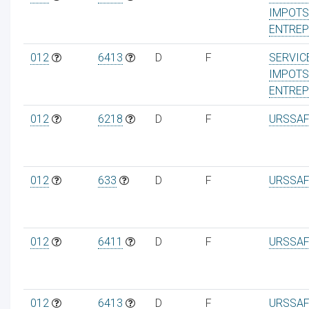
IMPOTS
ENTREP
012
6413
D
F
SERVIC
IMPOTS
ENTREP
012
6218
D
F
URSSAF
012
633
D
F
URSSAF
012
6411
D
F
URSSAF
012
6413
D
F
URSSAF