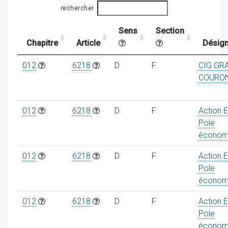
rechercher
Sens
Section
ocaux
Chapitre
Article
Désign
012
6218
D
F
CIG GR
COURO
012
6218
D
F
Action 
Pole
économ
012
6218
D
F
Action 
Pole
économ
ociations
012
6218
D
F
Action 
Pole
économ