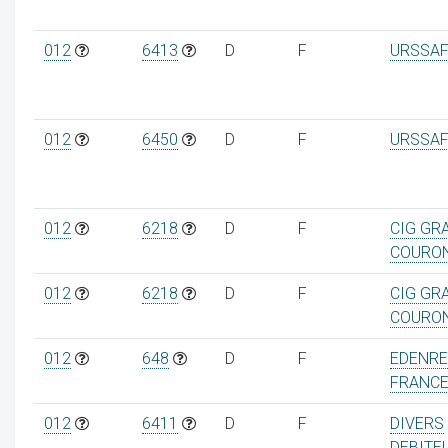
012
6413
D
F
URSSAF
012
6450
D
F
URSSAF
012
6218
D
F
CIG GR
COURO
012
6218
D
F
CIG GR
COURO
012
648
D
F
EDENR
FRANC
012
6411
D
F
DIVERS
DEBITE