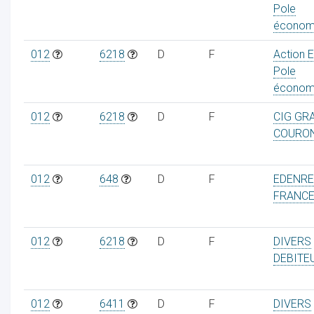
Pole
économ
012
6218
D
F
Action 
Pole
économ
012
6218
D
F
CIG GR
COURO
012
648
D
F
EDENR
FRANC
012
6218
D
F
DIVERS
DEBITE
012
6411
D
F
DIVERS