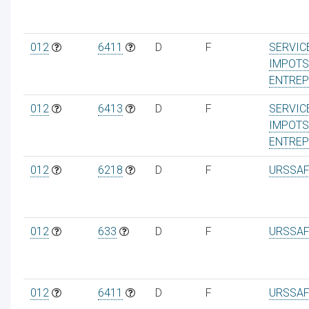
012
6411
D
F
SERVIC
IMPOTS
ENTREP
012
6413
D
F
SERVIC
IMPOTS
ENTREP
012
6218
D
F
URSSAF
012
633
D
F
URSSAF
012
6411
D
F
URSSAF