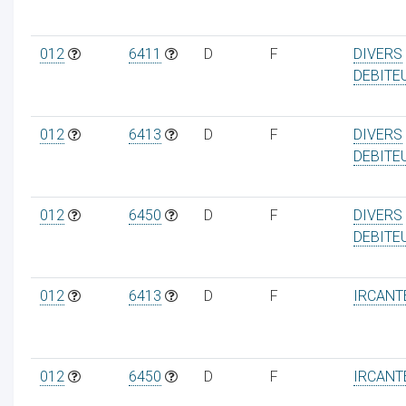
012
6411
D
F
DIVERS
DEBITE
012
6413
D
F
DIVERS
DEBITE
012
6450
D
F
DIVERS
DEBITE
012
6413
D
F
IRCANT
012
6450
D
F
IRCANT