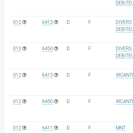
DEBITE
012
6413
D
F
DIVERS
DEBITE
012
6450
D
F
DIVERS
DEBITE
012
6413
D
F
IRCANT
012
6450
D
F
IRCANT
012
6411
D
F
MNT