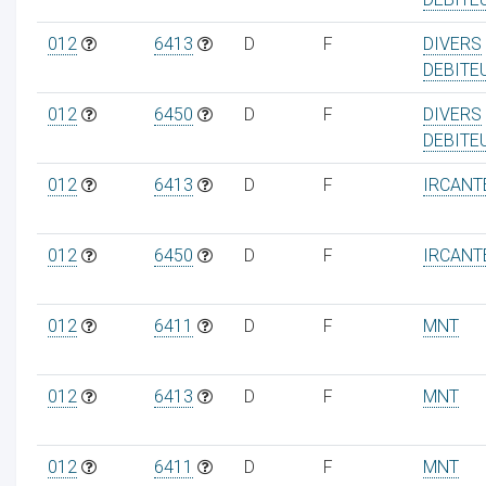
012
6413
D
F
DIVERS
DEBITE
012
6450
D
F
DIVERS
DEBITE
012
6413
D
F
IRCANT
012
6450
D
F
IRCANT
012
6411
D
F
MNT
012
6413
D
F
MNT
012
6411
D
F
MNT