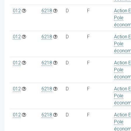
012
6218
D
F
Action 
Pole
économ
012
6218
D
F
Action 
Pole
économ
012
6218
D
F
Action 
Pole
économ
012
6218
D
F
Action 
Pole
économ
012
6218
D
F
Action 
Pole
économ