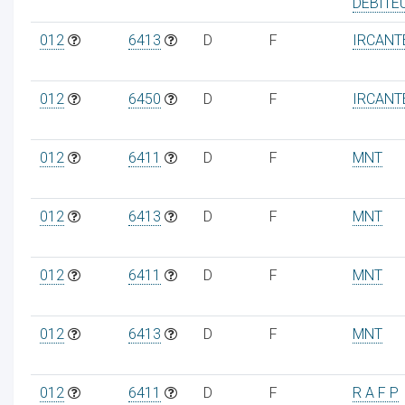
DEBITE
012
6413
D
F
IRCANT
012
6450
D
F
IRCANT
012
6411
D
F
MNT
012
6413
D
F
MNT
012
6411
D
F
MNT
012
6413
D
F
MNT
012
6411
D
F
R A F P