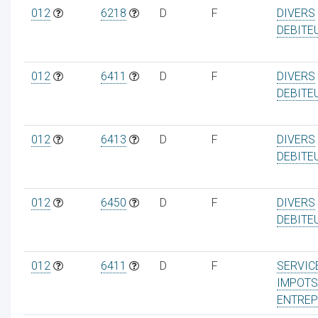
012
6218
D
F
DIVERS
DEBITE
012
6411
D
F
DIVERS
DEBITE
012
6413
D
F
DIVERS
DEBITE
012
6450
D
F
DIVERS
DEBITE
012
6411
D
F
SERVIC
IMPOTS
ENTREP