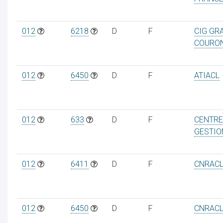
012
6218
D
F
CIG GR
COURO
012
6450
D
F
ATIACL
012
633
D
F
CENTRE
GESTIO
012
6411
D
F
CNRAC
012
6450
D
F
CNRAC