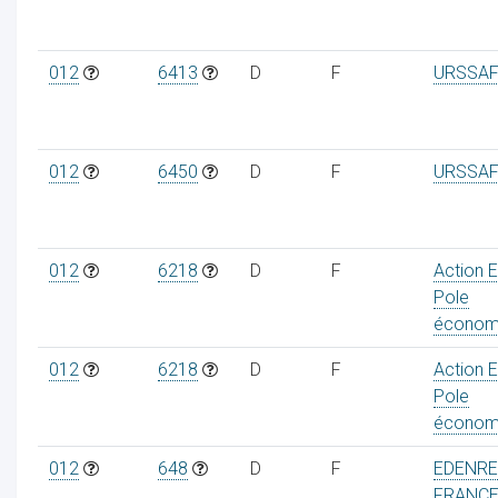
012
6413
D
F
URSSAF
012
6450
D
F
URSSAF
012
6218
D
F
Action 
Pole
économ
012
6218
D
F
Action 
Pole
économ
012
648
D
F
EDENR
FRANC