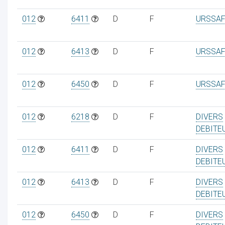
012
6411
D
F
URSSAF
012
6413
D
F
URSSAF
012
6450
D
F
URSSAF
012
6218
D
F
DIVERS
DEBITE
012
6411
D
F
DIVERS
DEBITE
012
6413
D
F
DIVERS
DEBITE
012
6450
D
F
DIVERS