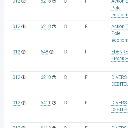
012
6218
D
F
Action 
Pole
économ
012
6218
D
F
Action 
Pole
économ
012
648
D
F
EDENR
FRANC
012
6218
D
F
DIVERS
DEBITE
012
6411
D
F
DIVERS
DEBITE