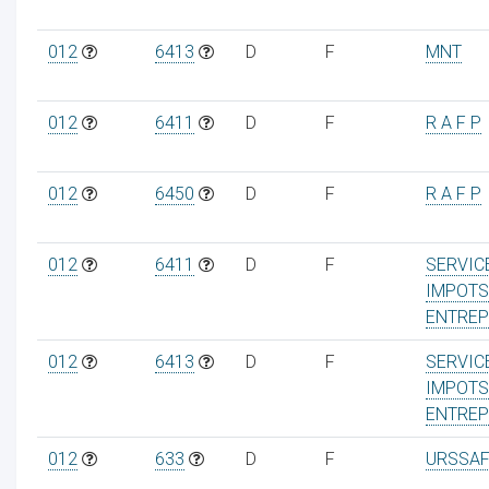
012
6413
D
F
MNT
012
6411
D
F
R A F P
012
6450
D
F
R A F P
012
6411
D
F
SERVIC
IMPOTS
ENTREP
012
6413
D
F
SERVIC
IMPOTS
ENTREP
012
633
D
F
URSSAF