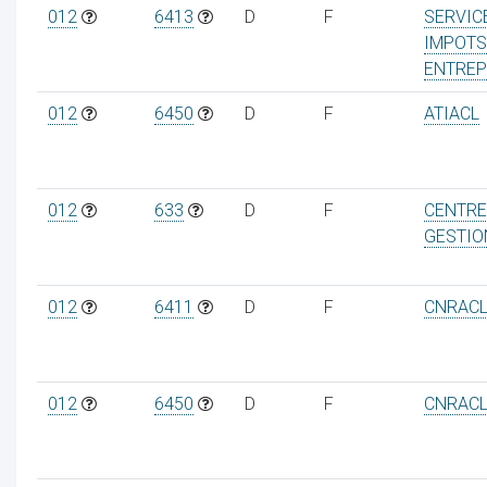
012
6413
D
F
SERVIC
IMPOTS
ENTREP
012
6450
D
F
ATIACL
012
633
D
F
CENTRE
GESTIO
012
6411
D
F
CNRAC
012
6450
D
F
CNRAC