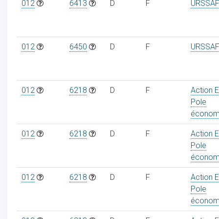
012
6413
D
F
URSSAF
012
6450
D
F
URSSAF
012
6218
D
F
Action 
Pole
économ
012
6218
D
F
Action 
Pole
économ
012
6218
D
F
Action 
Pole
économ