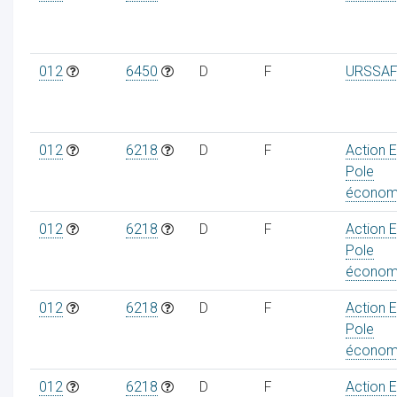
012
6450
D
F
URSSAF
012
6218
D
F
Action 
Pole
économ
012
6218
D
F
Action 
Pole
économ
012
6218
D
F
Action 
Pole
économ
012
6218
D
F
Action 