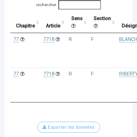
rechercher
Sens
Section
ocaux
Chapitre
Article
Désign
77
7718
R
F
BLANCH
77
7718
R
F
RIBERT
ociations
Exporter les données