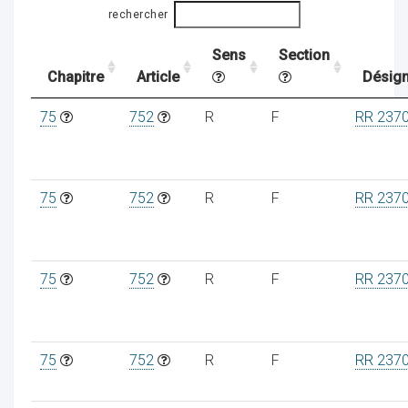
rechercher
Sens
Section
ocaux
Chapitre
Article
Désign
75
752
R
F
RR 237
75
752
R
F
RR 237
75
752
R
F
RR 237
ociations
75
752
R
F
RR 237