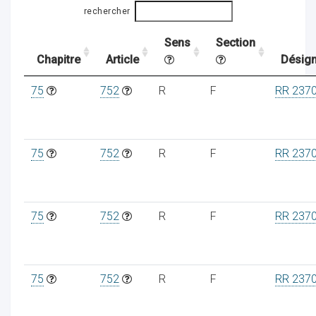
rechercher
Sens
Section
ocaux
Chapitre
Article
Désign
75
752
R
F
RR 237
75
752
R
F
RR 237
75
752
R
F
RR 237
ociations
75
752
R
F
RR 237