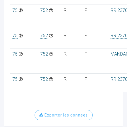
75
752
R
F
RR 237
75
752
R
F
RR 237
75
752
R
F
MANDA
75
752
R
F
RR 237
Exporter les données