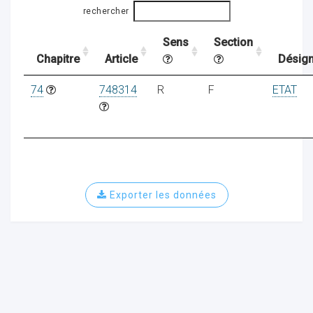
rechercher
Sens
Section
ocaux
Chapitre
Article
Désign
74
748314
R
F
ETAT
Exporter les données
ociations