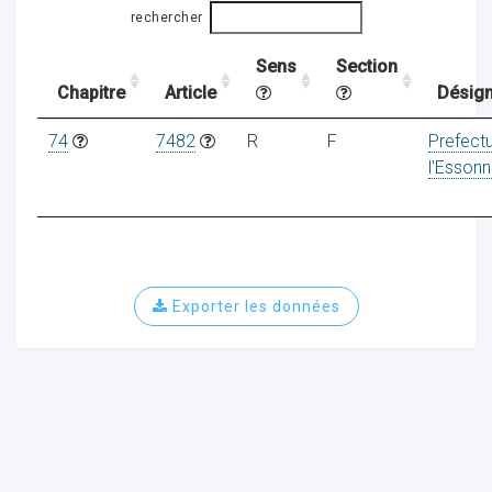
rechercher
Sens
Section
ocaux
Chapitre
Article
Désign
74
7482
R
F
Prefect
l'Esson
Exporter les données
ociations