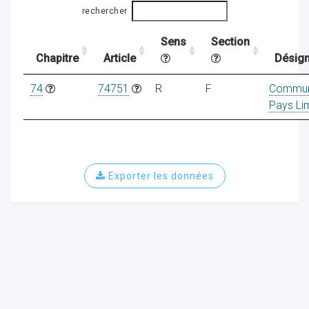
rechercher
Sens
Section
ocaux
Chapitre
Article
Désign
74
74751
R
F
Commu
Pays Li
Exporter les données
ociations