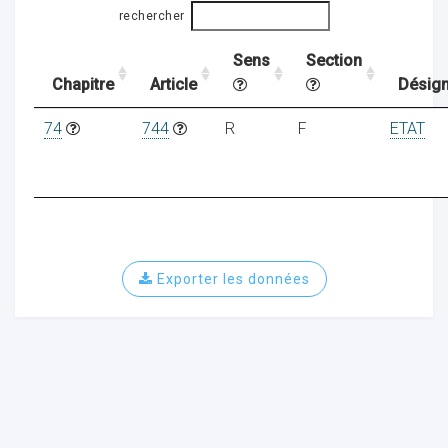
rechercher
Sens
Section
ocaux
Chapitre
Article
Désign
74
744
R
F
ETAT
Exporter les données
ociations