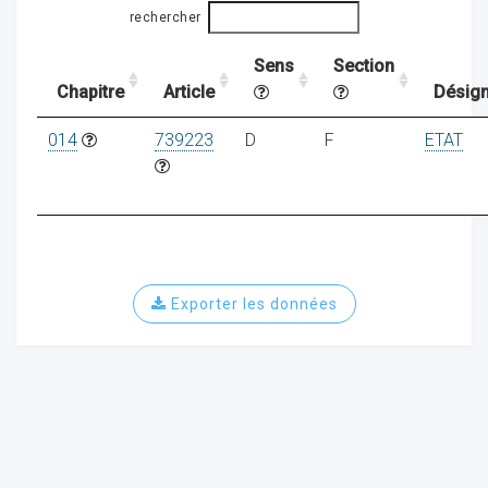
rechercher
Sens
Section
ocaux
Chapitre
Article
Désign
014
739223
D
F
ETAT
Exporter les données
ociations