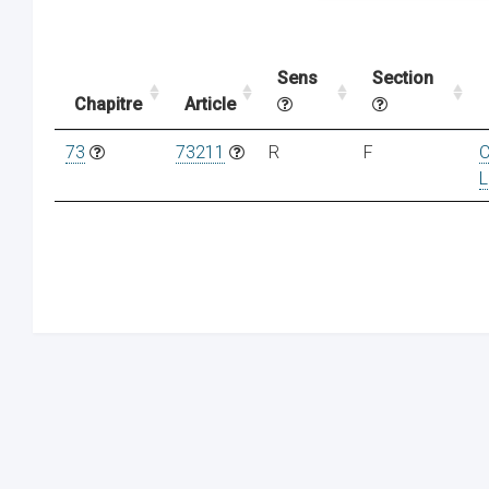
Sens
Section
Chapitre
Article
73
73211
R
F
L