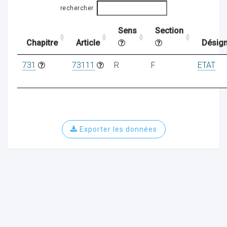
rechercher
Sens
Section
ocaux
Chapitre
Article
Désign
731
73111
R
F
ETAT
Exporter les données
ociations