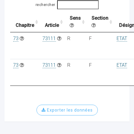
rechercher
Sens
Section
ocaux
Chapitre
Article
Désign
73
73111
R
F
ETAT
73
73111
R
F
ETAT
Exporter les données
ociations