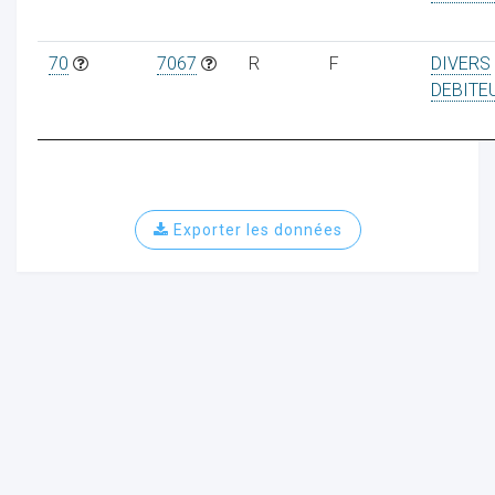
70
7067
R
F
DIVERS
DEBITE
ur
Exporter les données