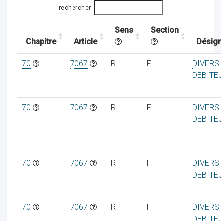
rechercher
Sens
Section
ocaux
Chapitre
Article
Désign
70
7067
R
F
DIVERS
DEBITE
70
7067
R
F
DIVERS
DEBITE
70
7067
R
F
DIVERS
DEBITE
ociations
70
7067
R
F
DIVERS
DEBITE