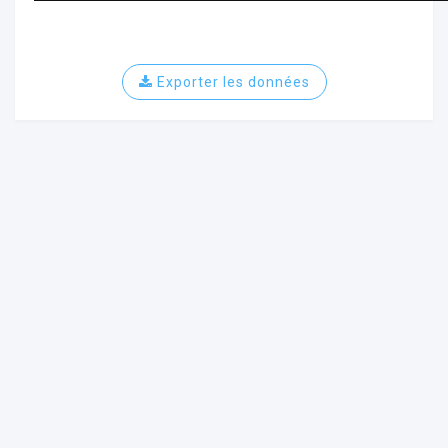
Exporter les données