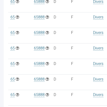
65
65888
D
F
Divers
65
65888
D
F
Divers
65
65888
D
F
Divers
65
65888
D
F
Divers
65
65888
D
F
Divers
65
65888
D
F
Divers
65
65888
D
F
Divers