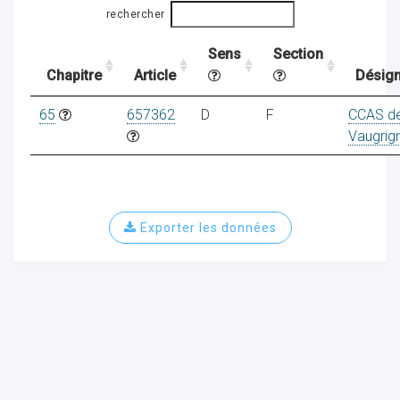
rechercher
Sens
Section
ocaux
Chapitre
Article
Désign
65
657362
D
F
CCAS d
Vaugrig
Exporter les données
ociations