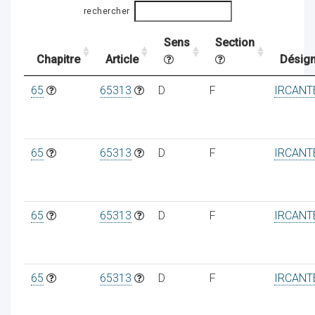
rechercher
Sens
Section
ocaux
Chapitre
Article
Désign
65
65313
D
F
IRCANT
65
65313
D
F
IRCANT
65
65313
D
F
IRCANT
ociations
65
65313
D
F
IRCANT