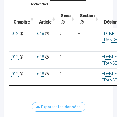
rechercher
Sens
Section
ocaux
Chapitre
Article
Désign
012
648
D
F
EDENR
FRANC
012
648
D
F
EDENR
FRANC
012
648
D
F
EDENR
FRANC
ociations
Exporter les données