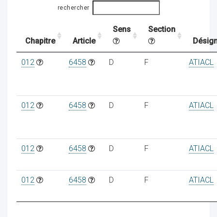
rechercher
Sens
Section
ocaux
Chapitre
Article
Désign
012
6458
D
F
ATIACL
012
6458
D
F
ATIACL
012
6458
D
F
ATIACL
012
6458
D
F
ATIACL
ociations