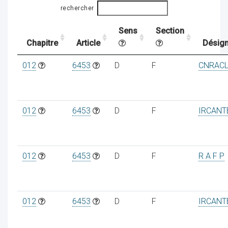
rechercher
Sens
Section
ocaux
Chapitre
Article
Désign
012
6453
D
F
CNRAC
012
6453
D
F
IRCANT
012
6453
D
F
R A F P
ociations
012
6453
D
F
IRCANT