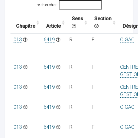
rechercher
Sens
Section
ocaux
Chapitre
Article
Désign
013
6419
R
F
CIGAC
013
6419
R
F
CENTRE
GESTIO
013
6419
R
F
CENTRE
GESTIO
013
6419
R
F
CIGAC
ociations
013
6419
R
F
CIGAC