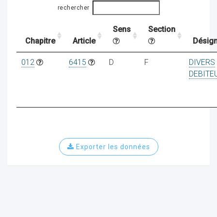
rechercher
Sens
Section
ocaux
Chapitre
Article
Désign
012
6415
D
F
DIVERS
DEBITE
Exporter les données
ociations