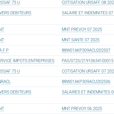
RSSAF 75 U
COTISATION URSAFF 08 20
IVERS DEBITEURS
SALAIRE ET INDEMNITES 07
NT
MNT PREVOY 07 2025
NT
MNT SANTE 07 2025
A F P
88W01AKP309ACU202507
ERVICE IMPOTS ENTREPRISES
PAS/0725/21910634100015
RSSAF 75 U
COTISATION URSAFF 07 20
NRACL
88W01AKP309ACU202506
IVERS DEBITEURS
SALAIRES ET INDEMNITES 0
NT
MNT PREVOY 06 2025