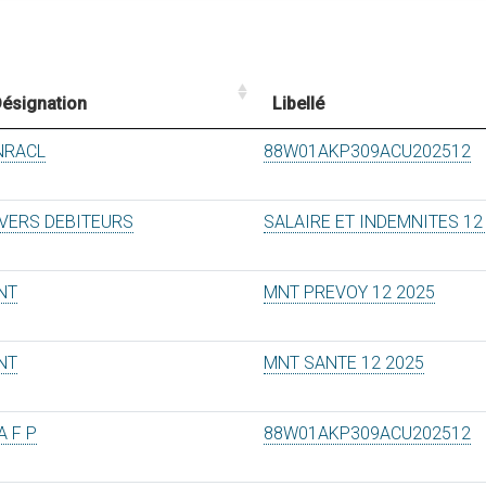
ésignation
Libellé
NRACL
88W01AKP309ACU202512
IVERS DEBITEURS
SALAIRE ET INDEMNITES 12
NT
MNT PREVOY 12 2025
NT
MNT SANTE 12 2025
A F P
88W01AKP309ACU202512