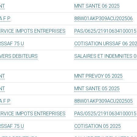
NT
MNT SANTE 06 2025
A F P
88W01AKP309ACU202506
ERVICE IMPOTS ENTREPRISES
PAS/0625/21910634100015
RSSAF 75 U
COTISATION URSSAF 06 20
IVERS DEBITEURS
SALAIRES ET INDEMNITES 0
NT
MNT PREVOY 05 2025
NT
MNT SANTE 05 2025
A F P
88W01AKP309ACU202505
ERVICE IMPOTS ENTREPRISES
PAS/0525/21910634100015
RSSAF 75 U
COTISATION 05 2025