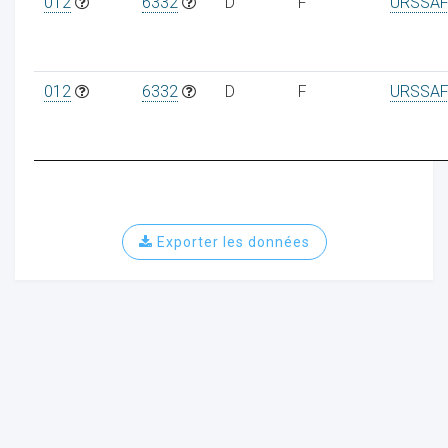
012
6332
D
F
URSSAF
012
6332
D
F
URSSAF
ur
Exporter les données