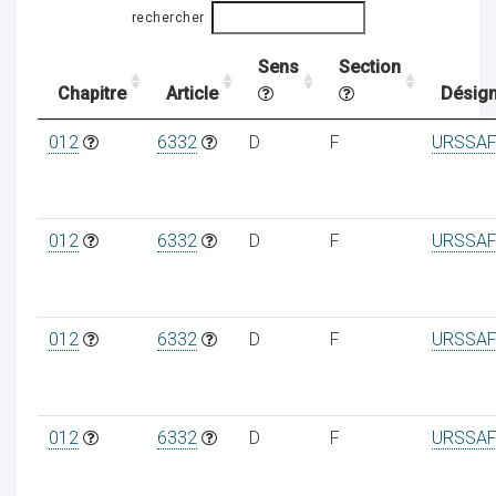
rechercher
Sens
Section
ocaux
Chapitre
Article
Désign
012
6332
D
F
URSSAF
012
6332
D
F
URSSAF
012
6332
D
F
URSSAF
ociations
012
6332
D
F
URSSAF