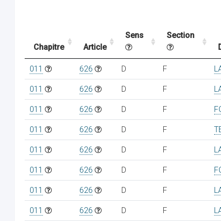
Sens
Section
Chapitre
Article
011
626
D
F
L
011
626
D
F
L
011
626
D
F
F
011
626
D
F
T
011
626
D
F
L
011
626
D
F
F
011
626
D
F
L
011
626
D
F
L