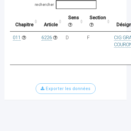
rechercher
Sens
Section
ocaux
Chapitre
Article
Désign
011
6226
D
F
CIG GR
COURO
Exporter les données
ociations