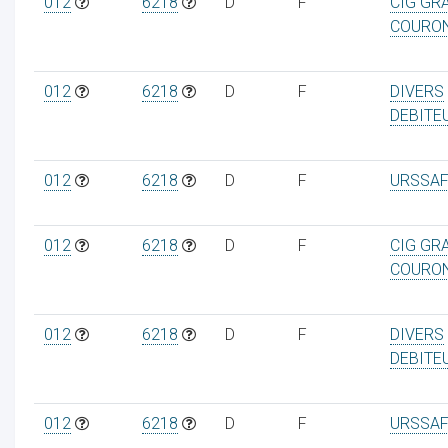
012
6218
D
F
CIG GR
COURO
012
6218
D
F
DIVERS
DEBITE
012
6218
D
F
URSSAF
012
6218
D
F
CIG GR
COURO
012
6218
D
F
DIVERS
DEBITE
012
6218
D
F
URSSAF