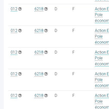
012
6218
D
F
Action 
Pole
économ
012
6218
D
F
Action 
Pole
économ
012
6218
D
F
Action 
Pole
économ
012
6218
D
F
Action 
Pole
économ
012
6218
D
F
Action 
Pole
économ