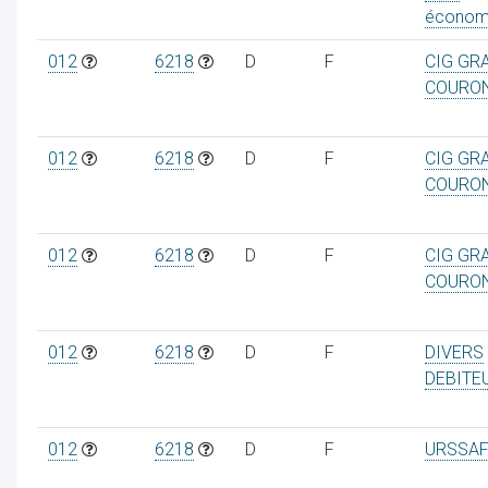
économ
012
6218
D
F
CIG GR
COURO
012
6218
D
F
CIG GR
COURO
012
6218
D
F
CIG GR
COURO
012
6218
D
F
DIVERS
DEBITE
012
6218
D
F
URSSAF