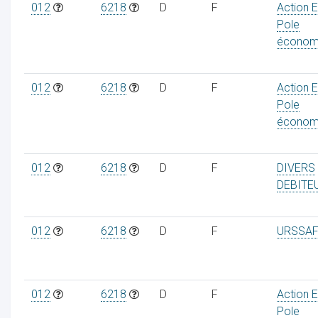
012
6218
D
F
Action 
Pole
économ
012
6218
D
F
Action 
Pole
économ
012
6218
D
F
DIVERS
DEBITE
012
6218
D
F
URSSAF
012
6218
D
F
Action 
Pole