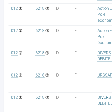
012
6218
D
F
Action 
Pole
économ
ur
012
6218
D
F
Action 
Pole
économ
012
6218
D
F
DIVERS
DEBITE
012
6218
D
F
URSSAF
012
6218
D
F
DIVERS
DEBITE