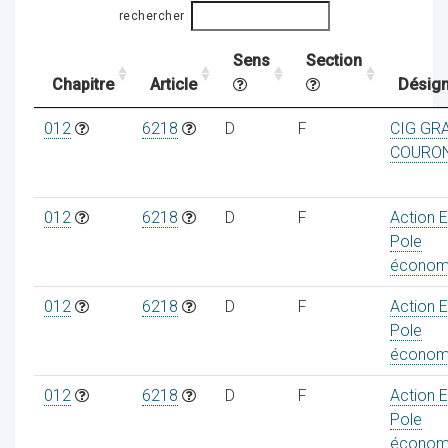
rechercher
Sens
Section
ocaux
Chapitre
Article
Désign
012
6218
D
F
CIG GR
COURO
012
6218
D
F
Action 
Pole
économ
012
6218
D
F
Action 
Pole
économ
ociations
012
6218
D
F
Action 
Pole
économ