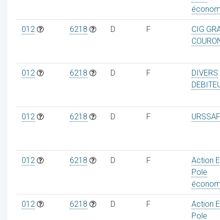
économ
012
6218
D
F
CIG GR
COURO
012
6218
D
F
DIVERS
DEBITE
012
6218
D
F
URSSAF
012
6218
D
F
Action 
Pole
économ
012
6218
D
F
Action 
Pole