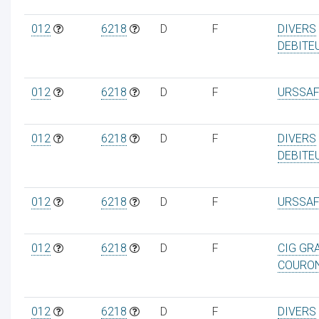
012
6218
D
F
DIVERS
DEBITE
012
6218
D
F
URSSAF
012
6218
D
F
DIVERS
DEBITE
012
6218
D
F
URSSAF
012
6218
D
F
CIG GR
COURO
012
6218
D
F
DIVERS