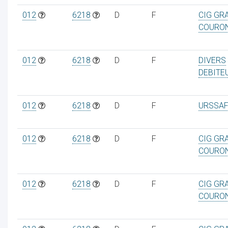
012
6218
D
F
CIG GR
COURO
012
6218
D
F
DIVERS
DEBITE
012
6218
D
F
URSSAF
012
6218
D
F
CIG GR
COURO
012
6218
D
F
CIG GR
COURO