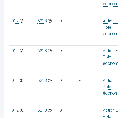
économ
012
6218
D
F
Action 
Pole
économ
012
6218
D
F
Action 
Pole
économ
012
6218
D
F
Action 
Pole
économ
012
6218
D
F
Action 
Pole