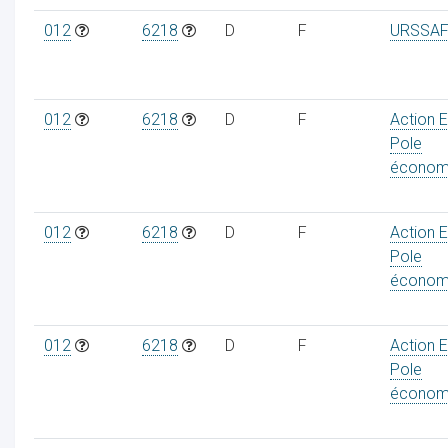
012
6218
D
F
URSSAF
012
6218
D
F
Action 
Pole
économ
012
6218
D
F
Action 
Pole
économ
012
6218
D
F
Action 
Pole
économ