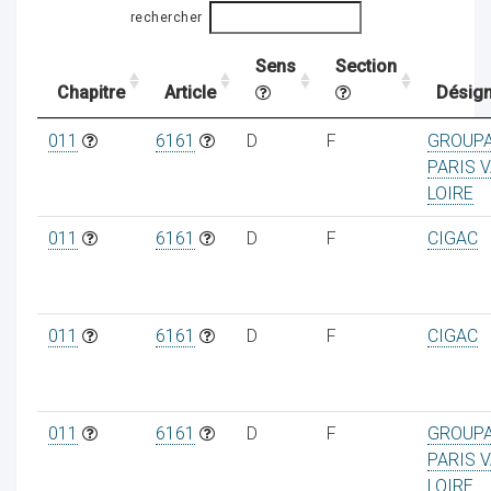
rechercher
Sens
Section
ocaux
Chapitre
Article
Désign
011
6161
D
F
GROUP
PARIS V
LOIRE
011
6161
D
F
CIGAC
011
6161
D
F
CIGAC
ociations
011
6161
D
F
GROUP
PARIS V
LOIRE