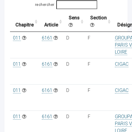
rechercher
Sens
Section
ocaux
Chapitre
Article
Désign
011
6161
D
F
GROUP
PARIS V
LOIRE
011
6161
D
F
CIGAC
011
6161
D
F
CIGAC
ociations
011
6161
D
F
GROUP
PARIS V
LOIRE