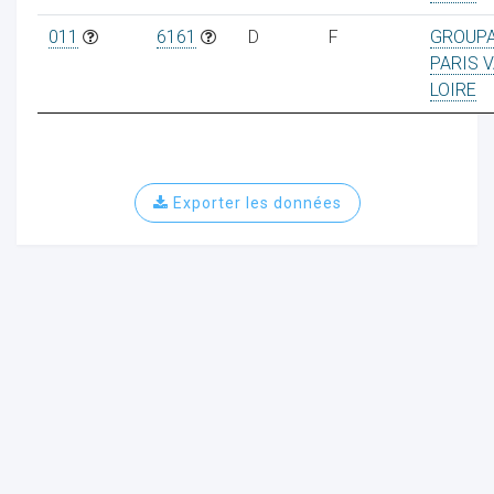
011
6161
D
F
GROUP
PARIS V
LOIRE
ur
Exporter les données