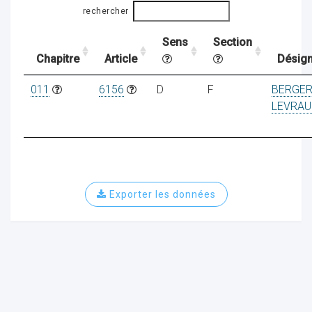
rechercher
Sens
Section
ocaux
Chapitre
Article
Désign
011
6156
D
F
BERGE
LEVRAU
Exporter les données
ociations