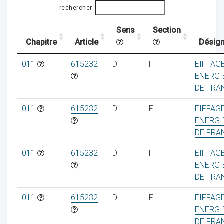
rechercher
Sens
Section
ocaux
Chapitre
Article
Désign
011
615232
D
F
EIFFAG
ENERGIE
DE FRA
011
615232
D
F
EIFFAG
ENERGIE
DE FRA
011
615232
D
F
EIFFAG
ENERGIE
DE FRA
ociations
011
615232
D
F
EIFFAG
ENERGIE
DE FRA