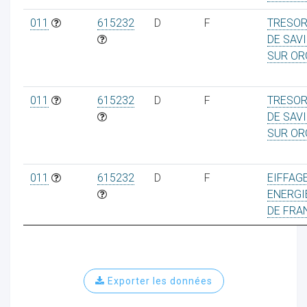
011
615232
D
F
TRESOR
DE SAV
SUR OR
ur
011
615232
D
F
TRESOR
DE SAV
SUR OR
011
615232
D
F
EIFFAG
ENERGIE
DE FRA
Exporter les données